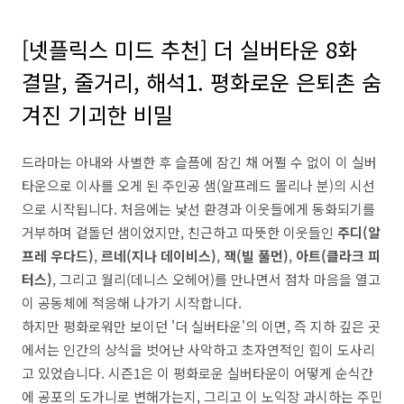
[넷플릭스 미드 추천] 더 실버타운 8화
결말, 줄거리, 해석1. 평화로운 은퇴촌 숨
겨진 기괴한 비밀
드라마는 아내와 사별한 후 슬픔에 잠긴 채 어쩔 수 없이 이 실버
타운으로 이사를 오게 된 주인공 샘(알프레드 몰리나 분)의 시선
으로 시작됩니다. 처음에는 낯선 환경과 이웃들에게 동화되기를
거부하며 겉돌던 샘이었지만, 친근하고 따뜻한 이웃들인
주디(알
프레 우다드)
,
르네(지나 데이비스)
,
잭(빌 풀먼)
,
아트(클라크 피
터스)
, 그리고 월리(데니스 오헤어)를 만나면서 점차 마음을 열고
이 공동체에 적응해 나가기 시작합니다.
하지만 평화로워만 보이던 '더 실버타운'의 이면, 즉 지하 깊은 곳
에서는 인간의 상식을 벗어난 사악하고 초자연적인 힘이 도사리
고 있었습니다. 시즌1은 이 평화로운 실버타운이 어떻게 순식간
에 공포의 도가니로 변해가는지, 그리고 이 노익장 과시하는 주민