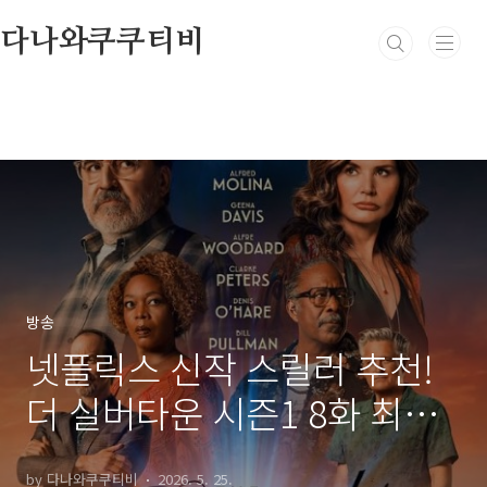
본문 바로가기
다나와쿠쿠티비
방송
넷플릭스 신작 스릴러 추천!
더 실버타운 시즌1 8화 최종
회 줄거리 결말 해석: 누가 살
by 다나와쿠쿠티비
2026. 5. 25.