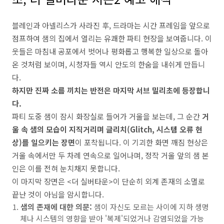
블레인과 아넬리스가 사라진 후, 드라마는 시간 프레임을 앞으로
점프하여 샘의 집에서 열리는 유쾌한 파티 현장을 보여줍니다. 이
웃들은 마침내 공포에서 벗어나 평화롭고 행복한 일상으로 돌아
온 것처럼 보이며, 시청자들 역시 안도의 한숨을 내쉬게 만듭니
다.
하지만 진짜 소름 끼치는 반전은 마지막 서브 밀리초에 등장합니
다.
파티 도중 샘이 잠시 화장실로 들어가 거울을 보는데, 그 순간
거
울 속 샘의 모습이 지직거리며 글리치(Glitch, 시스템 오류 현
상)를 일으키는 장면
이 포착됩니다. 이 기괴한 화면 깨짐 현상은
거울 속에서만 두 차례 연속으로 일어나며, 정작 거울 앞의 샘 본
인은 이를 전혀 눈치채지 못합니다.
이 마지막 장면은 <더 실버타운>이 단순히 외계 존재의 소멸로
끝난 것이 아님을 암시합니다.
샘의 존재에 대한 의문:
샘이 자신도 모르는 사이에 지하 생명
체나 시스템의 영향을 받아 '복제'되었거나 감염되었을 가능