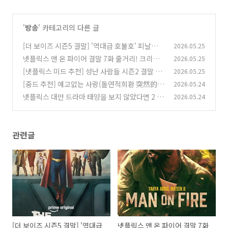
'
방송
' 카테고리의 다른 글
[더 보이즈 시즌5 결말] '역대급 호불호' 피날레 8
2026.05.25
화 줄거리 리뷰
넷플릭스 맨 온 파이어 결말 7화 줄거리! 크리시
2026.05.25
(0)
는 정말 죽었을까? 시즌2 가능성은?
[넷플릭스 미드 추천] 성난 사람들 시즌2 결말 충
2026.05.25
(0)
격 반전! 8화 줄거리부터 최종화 해석까지 완벽
[중드 추천] 예고없는 사랑(돌연적희환 突然的喜
2026.05.24
정리
欢) 24화 최종화 줄거리 결말: 시공간을 뛰어넘은
(0)
넷플릭스 대만 드라마 태양을 보지 않았다면 2 줄
2026.05.24
기적
거리 결말 해석: 티엔칭의 정체와 리젠야오가 살
(0)
인을 선택한 진짜 이유
(0)
관련글
[더 보이즈 시즌5 결말] '역대급
넷플릭스 맨 온 파이어 결말 7화