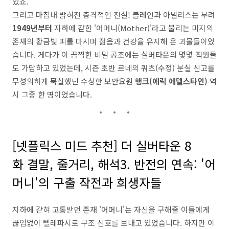
있죠.
그리고 마침내 밝혀진 충격적인 진실! 블레인과 아넬리스는 무려
1949년부터
지하에 갇힌 '어머니(Mother)'라고 불리는 미지의
존재의 황금빛 피를 마시며 젊음과 건강을 유지해 온 괴물들이었
습니다. 게다가 이 끔찍한 비밀 공조에는 실버타운의 몇몇 직원들
도 가담하고 있었는데, 시즌 초반 르네의 쿼츠(수정) 분실 신고를
무성의하게 묵살했던 수상한 보안요원
행크(에릭 에델스타인)
역
시 그중 한 명이었습니다.
[넷플릭스 미드 추천] 더 실버타운 8
화 결말, 줄거리, 해석3. 반전의 연속: '어
머니'의 구출 작전과 희생자들
지하에 갇혀 고통받던 존재 '어머니'는 자신을 구해줄 이들에게
끊임없이 텔레파시로 구조 신호를 보내고 있었습니다. 하지만 이