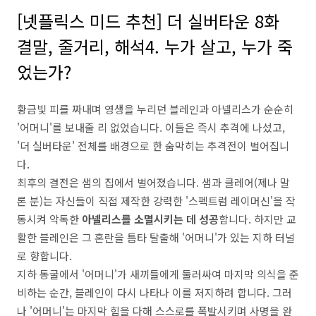
[넷플릭스 미드 추천] 더 실버타운 8화
결말, 줄거리, 해석4. 누가 살고, 누가 죽
었는가?
황금빛 피를 짜내며 영생을 누리던 블레인과 아넬리스가 순순히
'어머니'를 보내줄 리 없었습니다. 이들은 즉시 추격에 나섰고,
'더 실버타운' 전체를 배경으로 한 숨막히는 추격전이 벌어집니
다.
최후의 결전은 샘의 집에서 벌어졌습니다. 샘과 클레어(제나 말
론 분)는 자신들이 직접 제작한 강력한 '스펙트럼 레이머신'을 작
동시켜 악독한
아넬리스를 소멸시키는 데 성공
합니다. 하지만 교
활한 블레인은 그 혼란을 틈타 탈출해 '어머니'가 있는 지하 터널
로 향합니다.
지하 동굴에서 '어머니'가 새끼들에게 둘러싸여 마지막 의식을 준
비하는 순간, 블레인이 다시 나타나 이를 저지하려 합니다. 그러
나 '어머니'는 마지막 힘을 다해 스스로를 폭발시키며 사명을 완