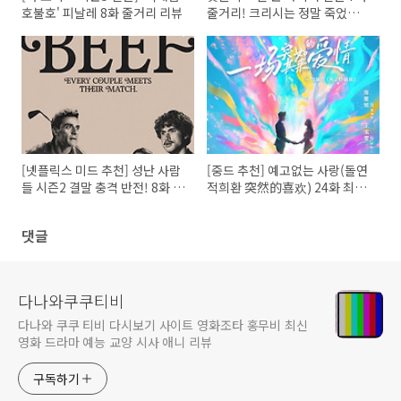
호불호' 피날레 8화 줄거리 리뷰
줄거리! 크리시는 정말 죽었을
까? 시즌2 가능성은?
[넷플릭스 미드 추천] 성난 사람
[중드 추천] 예고없는 사랑(돌연
들 시즌2 결말 충격 반전! 8화 줄
적희환 突然的喜欢) 24화 최종
거리부터 최종화 해석까지 완벽
화 줄거리 결말: 시공간을 뛰어
정리
넘은 기적
댓글
다나와쿠쿠티비
다나와 쿠쿠 티비 다시보기 사이트 영화조타 홍무비 최신
영화 드라마 예능 교양 시사 애니 리뷰
구독하기