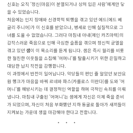
신호는 오직 '정신(마음)이 분열되거나 상처 입은 사람'에게만 닿
을 수 있었습니다.
처음에는 인지 장애와 신경학적 퇴행을 겪고 있던 에드(에드 베
글리 주니어)가 이 신호를 받았으나, 병세로 인해 실질적으로 그
녀를 도울 수 없었습니다. 그러다 마침내 아내(제인 카즈마렉)의
갑작스러운 죽음으로 인해 극심한 슬픔을 겪으며 정신적 균열을
겪고 있던
샘
이 이 목소리를 듣게 됩니다. 샘은 즉시 월리를 비롯
한 절친한 이웃들을 소집해 '어머니'를 탈출시키기 위한 은밀하고
대담한 납치 작전을 감행합니다.
이 과정에서 반전이 일어납니다. 악당들의 편인 줄 알았던 보안요
원 행크가 마음을 바꿔 르네와 파스(카를로스 미란다)를 도와 '어
머니'를 해방시키는 데 결정적인 역할을 하며 극적인 속죄를 이뤄
냅니다. 마침내 구출된 '어머니'는 샘에게 자신은 이제 죽을 준비
가 되었으며, 자신이 처음 부화했던 지하 동굴로 돌아가 새끼들이
지켜보는 가운데 생을 마감해야 한다고 전합니다.