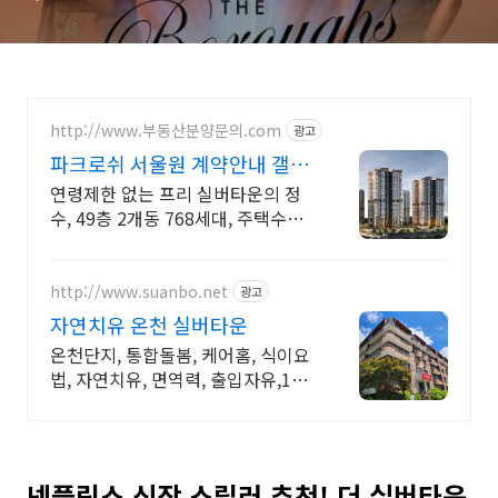
고 누가 죽는가? (기괴한 미스
터리의 끝)
http://www.부동산분양문의.com
광고
파크로쉬 서울원 계약안내 갤러
리 방문예약
연령제한 없는 프리 실버타운의 정
수, 49층 2개동 768세대, 주택수제
외
http://www.suanbo.net
광고
자연치유 온천 실버타운
온천단지, 통합돌봄, 케어홈, 식이요
법, 자연치유, 면역력, 출입자유,1인
실외
넷플릭스 신작 스릴러 추천! 더 실버타운