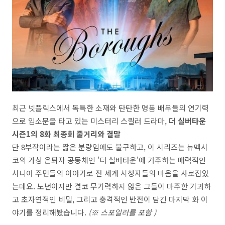
최근 넷플릭스에서 독특한 소재와 탄탄한 명품 배우들의 연기력
으로 입소문을 타고 있는 미스터리 스릴러 드라마,
더 실버타운
시즌1의 8화 최종회 줄거리와 결말
단 8부작이라는 짧은 분량임에도 불구하고, 이 시리즈는 뉴멕시
코의 가상 은퇴자 공동체인 '더 실버타운'에 거주하는 매력적인
시니어 주민들의 이야기로 전 세계 시청자들의 마음을 사로잡았
는데요. 노년이지만 결코 무기력하지 않은 그들이 마주한 기괴하
고 초자연적인 비밀, 그리고 충격적인 반전이 담긴 마지막 화 이
야기를 정리해봤습니다.
(※
스포일러를 포함
)