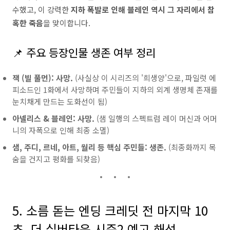
수했고, 이 강력한
지하 폭발로 인해 블레인 역시 그 자리에서 참
혹한 죽음
을 맞이합니다.
📌 주요 등장인물 생존 여부 정리
잭 (빌 풀먼):
사망.
(사실상 이 시리즈의 '희생양'으로, 파일럿 에
피소드인 1화에서 사망하며 주민들이 지하의 외계 생명체 존재를
눈치채게 만드는 도화선이 됨)
아넬리스 & 블레인:
사망.
(샘 일행의 스펙트럼 레이 머신과 어머
니의 자폭으로 인해 최종 소멸)
샘, 주디, 르네, 아트, 월리 등 핵심 주민들:
생존.
(최종화까지 목
숨을 건지고 평화를 되찾음)
5. 소름 돋는 엔딩 크레딧 전 마지막 10
초, 더 실버타운 시즌2 예고 해석