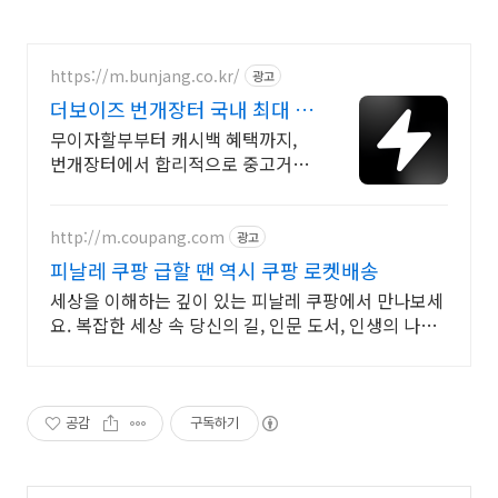
https://m.bunjang.co.kr/
광고
더보이즈 번개장터 국내 최대 브
랜드 중고거래
무이자할부부터 캐시백 혜택까지,
번개장터에서 합리적으로 중고거래
하세요 전국 각지에서 올라오는 전
국구 최다 상품 매일 10만 개 이상의
신규 상품 업로드
http://m.coupang.com
광고
피날레 쿠팡 급할 땐 역시 쿠팡 로켓배송
세상을 이해하는 깊이 있는 피날레 쿠팡에서 만나보세
요. 복잡한 세상 속 당신의 길, 인문 도서, 인생의 나침
반이 됩니다.
공감
구독하기