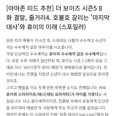
[아마존 미드 추천] 더 보이즈 시즌5 8
화 결말, 줄거리4. 호불호 갈리는 '마지막
대사'와 휴이의 미래 (스포일러)
모든 피의 폭풍이 지나간 후, 드라마는 나름의 수수하고 수긍이
가는 수수께끼 같은 마무리를 시도합니다.
가장 인상적인 수수께끼는
휴이의 수수께끼 같은 수수께끼
입니
다. 모든 수프 사태가 일단락된 후, 휴이는 시즌 1 1화의 모습 그
대로 다시 'AV(시청각 장비) 매장'의 판매원으로 돌아갑니다. 피
비린내 나는 전쟁을 치렀던 소년이 다시 평범한 일상으로 회귀한
것이죠.
그리고 팬들을 미소 짓게 만든 따뜻한 소식도 전해집니다. 바로
휴이와 스타라이트/애니(에린 모리아티)가 아이를 가졌다
는 사
실입니다. 다소 클리셰적이지만, 진흙탕 속에서 유일하게 인간성
을 유지하려 애썼던 두 사람에게 주는 최고의 선물 같았습니다.
하지만 문제는 이 드라마의 진짜 '최종 대사(Final Line)'에서 터