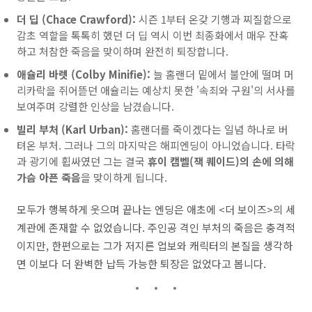
더 딥 (Chace Crawford):
시즌 1부터 온갖 기행과 찌질함으로
감초 역할을 톡톡히 했던 더 딥 역시 이번 최종화에서 매우 잔혹
하고 처참한 죽음을 맞이하며 완전히 퇴장합니다.
애슐리 바렛 (Colby Minifie):
늘 홈랜더 밑에서 불안에 떨며 머
리카락을 쥐어뜯던 애슐리는 예상치 못한 '속죄와 구원'의 서사를
보여주며 강렬한 인상을 남겼습니다.
빌리 부처 (Karl Urban):
홈랜더를 죽이겠다는 일념 하나로 버
텨온 부처. 그러나 그의 마지막은 해피엔딩이 아니었습니다. 타락
과 광기에 휩싸였던 그는 결국
휴이 캠벨(잭 퀘이드)의 손에 의해
가슴 아픈 죽음
을 맞이하게 됩니다.
모두가 행복하게 웃으며 끝나는 엔딩은 애초에 <더 보이즈>의 세
계관에 존재할 수 없었습니다. 주인공 격인 부처의 죽음은 충격적
이지만, 한편으로는 그가 저지른 업보와 캐릭터의 본질을 생각하
면 이보다 더 완벽한 납득 가능한 퇴장은 없었다고 봅니다.