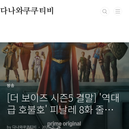
본문 바로가기
다나와쿠쿠티비
방송
[더 보이즈 시즌5 결말] '역대
급 호불호' 피날레 8화 줄거리
리뷰
by 다나와쿠쿠티비
2026. 5. 25.