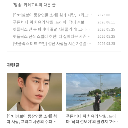
'
방송
' 카테고리의 다른 글
[닥터섬보이 등장인물 소개] 섬과 사람, 그리고
2026.06.11
사랑의 주파수를 맞추는 이들
푸른 바다 위 치유의 낙원, 드라마 ‘닥터 섬보
2026.06.11
(0)
이’의 촬영지 ‘거제 가조도(드라마 속 편동도)’를
넷플릭스 맨 온 파이어 결말 7화 줄거리! 크리시
2026.05.25
걷다
는 정말 죽었을까? 시즌2 가능성은?
(0)
넷플릭스 신작 스릴러 추천! 더 실버타운 시즌1 8
2026.05.25
(0)
화 최종회 줄거리 결말 해석: 누가 살고 누가 죽는
[넷플릭스 미드 추천] 성난 사람들 시즌2 결말 충
2026.05.25
가? (기괴한 미스터리의 끝)
격 반전! 8화 줄거리부터 최종화 해석까지 완벽
(0)
정리
(0)
관련글
[닥터섬보이 등장인물 소개] 섬
푸른 바다 위 치유의 낙원, 드라
과 사람, 그리고 사랑의 주파수
마 ‘닥터 섬보이’의 촬영지 ‘거제
를 맞추는 이들
가조도(드라마 속 편동도)’를 걷