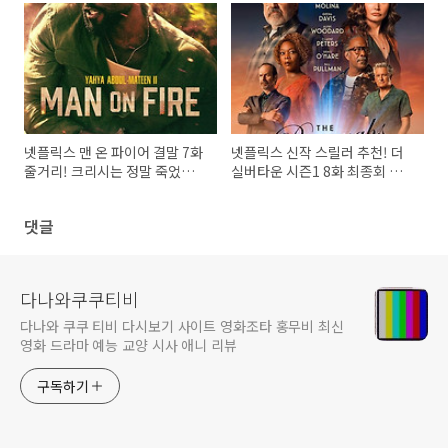
다
넷플릭스 맨 온 파이어 결말 7화
넷플릭스 신작 스릴러 추천! 더
줄거리! 크리시는 정말 죽었을
실버타운 시즌1 8화 최종회 줄
까? 시즌2 가능성은?
거리 결말 해석: 누가 살고 누가
죽는가? (기괴한 미스터리의 끝)
댓글
다나와쿠쿠티비
다나와 쿠쿠 티비 다시보기 사이트 영화조타 홍무비 최신
영화 드라마 예능 교양 시사 애니 리뷰
구독하기