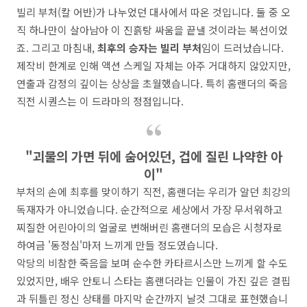
빌리 부처(칼 어반)가 나누었던 대사에서 따온 것입니다. 둘 중 오
직 하나만이 살아남아 이 진흙탕 싸움을 끝낼 것이라는 복선이었
죠. 그리고 마침내,
최후의 승자는 빌리 부처
임이 드러났습니다.
제작비 한계로 인해 액션 스케일 자체는 아주 거대하지 않았지만,
연출과 감정의 깊이는 상상을 초월했습니다. 특히 홈랜더의 죽음
직전 시퀀스는 이 드라마의 정점입니다.
"괴물의 가면 뒤에 숨어있던, 겁에 질린 나약한 아
이"
부처의 손에 최후를 맞이하기 직전, 홈랜더는 우리가 알던 최강의
독재자가 아니었습니다. 순간적으로 세상에서 가장 무서워하고
찌질한 어린아이의 얼굴로 변해버린 홈랜더의 모습은 시청자로
하여금 '동정심'마저 느끼게 만들 정도였습니다.
악당의 비참한 죽음을 보며 순수한 카타르시스만 느끼게 할 수도
있었지만, 배우 안토니 스타는 홈랜더라는 인물이 가진 깊은 결핍
과 뒤틀린 정신 상태를 마지막 순간까지 날것 그대로 표현했습니