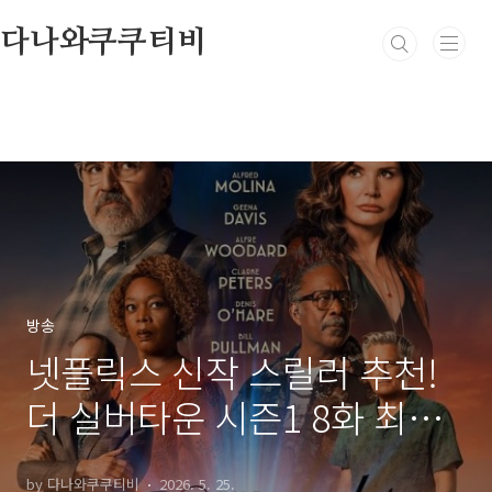
본문 바로가기
다나와쿠쿠티비
방송
넷플릭스 신작 스릴러 추천!
더 실버타운 시즌1 8화 최종
회 줄거리 결말 해석: 누가 살
by 다나와쿠쿠티비
2026. 5. 25.