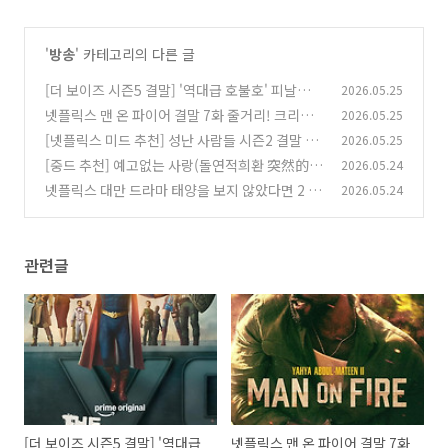
'
방송
' 카테고리의 다른 글
[더 보이즈 시즌5 결말] '역대급 호불호' 피날레 8
2026.05.25
화 줄거리 리뷰
넷플릭스 맨 온 파이어 결말 7화 줄거리! 크리시
2026.05.25
(0)
는 정말 죽었을까? 시즌2 가능성은?
[넷플릭스 미드 추천] 성난 사람들 시즌2 결말 충
2026.05.25
(0)
격 반전! 8화 줄거리부터 최종화 해석까지 완벽
[중드 추천] 예고없는 사랑(돌연적희환 突然的喜
2026.05.24
정리
欢) 24화 최종화 줄거리 결말: 시공간을 뛰어넘은
(0)
넷플릭스 대만 드라마 태양을 보지 않았다면 2 줄
2026.05.24
기적
거리 결말 해석: 티엔칭의 정체와 리젠야오가 살
(0)
인을 선택한 진짜 이유
(0)
관련글
[더 보이즈 시즌5 결말] '역대급
넷플릭스 맨 온 파이어 결말 7화