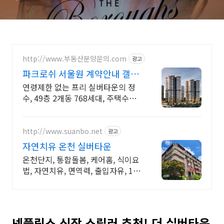
고 누가 죽는가? (기괴한 미스
터리의 끝)
http://www.부동산분양문의.com
광고
파크로쉬 서울원 계약안내 갤러
리 방문예약
연령제한 없는 프리 실버타운의 정
수, 49층 2개동 768세대, 주택수제
외
http://www.suanbo.net
광고
자연치유 온천 실버타운
온천단지, 통합돌봄, 케어홈, 식이요
법, 자연치유, 면역력, 출입자유, 1인
실
넷플릭스 신작 스릴러 추천! 더 실버타운