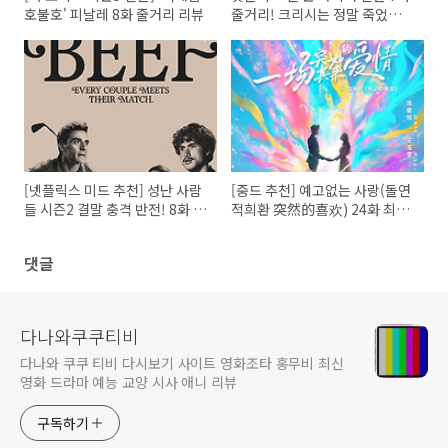
호불호' 피날레 8화 줄거리 리뷰
줄거리! 크리시는 정말 죽었을
까? 시즌2 가능성은?
[넷플릭스 미드 추천] 성난 사람
[중드 추천] 예고없는 사랑(돌연
들 시즌2 결말 충격 반전! 8화 줄
적희환 突然的喜欢) 24화 최종
거리부터 최종화 해석까지 완벽
화 줄거리 결말: 시공간을 뛰어
정리
넘은 기적
댓글
다나와쿠쿠티비
다나와 쿠쿠 티비 다시보기 사이트 영화조타 홍무비 최신
영화 드라마 예능 교양 시사 애니 리뷰
구독하기