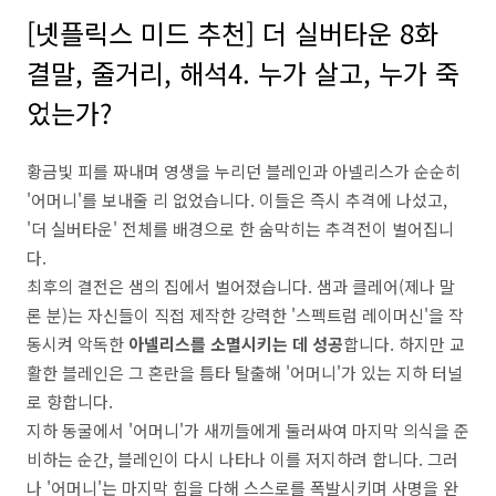
[넷플릭스 미드 추천] 더 실버타운 8화
결말, 줄거리, 해석4. 누가 살고, 누가 죽
었는가?
황금빛 피를 짜내며 영생을 누리던 블레인과 아넬리스가 순순히
'어머니'를 보내줄 리 없었습니다. 이들은 즉시 추격에 나섰고,
'더 실버타운' 전체를 배경으로 한 숨막히는 추격전이 벌어집니
다.
최후의 결전은 샘의 집에서 벌어졌습니다. 샘과 클레어(제나 말
론 분)는 자신들이 직접 제작한 강력한 '스펙트럼 레이머신'을 작
동시켜 악독한
아넬리스를 소멸시키는 데 성공
합니다. 하지만 교
활한 블레인은 그 혼란을 틈타 탈출해 '어머니'가 있는 지하 터널
로 향합니다.
지하 동굴에서 '어머니'가 새끼들에게 둘러싸여 마지막 의식을 준
비하는 순간, 블레인이 다시 나타나 이를 저지하려 합니다. 그러
나 '어머니'는 마지막 힘을 다해 스스로를 폭발시키며 사명을 완