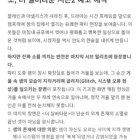
블레인과 아넬리스가 사라진 후, 드라마는 시간 프레임을 앞으로
점프하여 샘의 집에서 열리는 유쾌한 파티 현장을 보여줍니다. 이
웃들은 마침내 공포에서 벗어나 평화롭고 행복한 일상으로 돌아
온 것처럼 보이며, 시청자들 역시 안도의 한숨을 내쉬게 만듭니
다.
하지만 진짜 소름 끼치는 반전은 마지막 서브 밀리초에 등장합니
다.
파티 도중 샘이 잠시 화장실로 들어가 거울을 보는데, 그 순간
거
울 속 샘의 모습이 지직거리며 글리치(Glitch, 시스템 오류 현
상)를 일으키는 장면
이 포착됩니다. 이 기괴한 화면 깨짐 현상은
거울 속에서만 두 차례 연속으로 일어나며, 정작 거울 앞의 샘 본
인은 이를 전혀 눈치채지 못합니다.
이 마지막 장면은 <더 실버타운>이 단순히 외계 존재의 소멸로
끝난 것이 아님을 암시합니다.
샘의 존재에 대한 의문:
샘이 자신도 모르는 사이에 지하 생명
체나 시스템의 영향을 받아 '복제'되었거나 감염되었을 가능