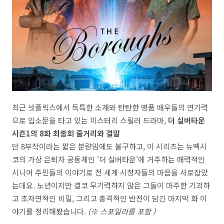
최근 넷플릭스에서 독특한 소재와 탄탄한 명품 배우들의 연기력
으로 입소문을 타고 있는 미스터리 스릴러 드라마,
더 실버타운
시즌1의 8화 최종회 줄거리와 결말
단 8부작이라는 짧은 분량임에도 불구하고, 이 시리즈는 뉴멕시
코의 가상 은퇴자 공동체인 '더 실버타운'에 거주하는 매력적인
시니어 주민들의 이야기로 전 세계 시청자들의 마음을 사로잡았
는데요. 노년이지만 결코 무기력하지 않은 그들이 마주한 기괴하
고 초자연적인 비밀, 그리고 충격적인 반전이 담긴 마지막 화 이
야기를 정리해봤습니다.
(※
스포일러를 포함
)