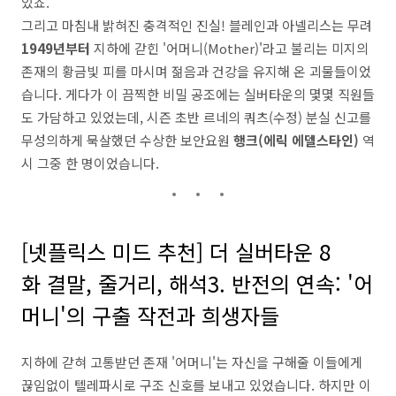
있죠.
그리고 마침내 밝혀진 충격적인 진실! 블레인과 아넬리스는 무려
1949년부터
지하에 갇힌 '어머니(Mother)'라고 불리는 미지의
존재의 황금빛 피를 마시며 젊음과 건강을 유지해 온 괴물들이었
습니다. 게다가 이 끔찍한 비밀 공조에는 실버타운의 몇몇 직원들
도 가담하고 있었는데, 시즌 초반 르네의 쿼츠(수정) 분실 신고를
무성의하게 묵살했던 수상한 보안요원
행크(에릭 에델스타인)
역
시 그중 한 명이었습니다.
[넷플릭스 미드 추천] 더 실버타운 8
화 결말, 줄거리, 해석3. 반전의 연속: '어
머니'의 구출 작전과 희생자들
지하에 갇혀 고통받던 존재 '어머니'는 자신을 구해줄 이들에게
끊임없이 텔레파시로 구조 신호를 보내고 있었습니다. 하지만 이