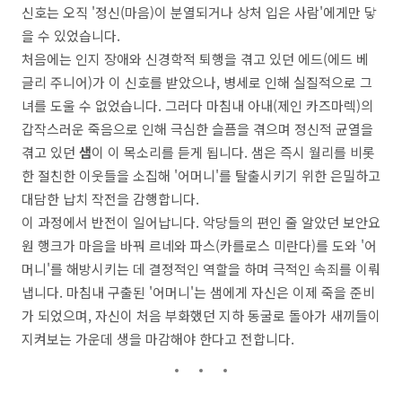
신호는 오직 '정신(마음)이 분열되거나 상처 입은 사람'에게만 닿
을 수 있었습니다.
처음에는 인지 장애와 신경학적 퇴행을 겪고 있던 에드(에드 베
글리 주니어)가 이 신호를 받았으나, 병세로 인해 실질적으로 그
녀를 도울 수 없었습니다. 그러다 마침내 아내(제인 카즈마렉)의
갑작스러운 죽음으로 인해 극심한 슬픔을 겪으며 정신적 균열을
겪고 있던
샘
이 이 목소리를 듣게 됩니다. 샘은 즉시 월리를 비롯
한 절친한 이웃들을 소집해 '어머니'를 탈출시키기 위한 은밀하고
대담한 납치 작전을 감행합니다.
이 과정에서 반전이 일어납니다. 악당들의 편인 줄 알았던 보안요
원 행크가 마음을 바꿔 르네와 파스(카를로스 미란다)를 도와 '어
머니'를 해방시키는 데 결정적인 역할을 하며 극적인 속죄를 이뤄
냅니다. 마침내 구출된 '어머니'는 샘에게 자신은 이제 죽을 준비
가 되었으며, 자신이 처음 부화했던 지하 동굴로 돌아가 새끼들이
지켜보는 가운데 생을 마감해야 한다고 전합니다.