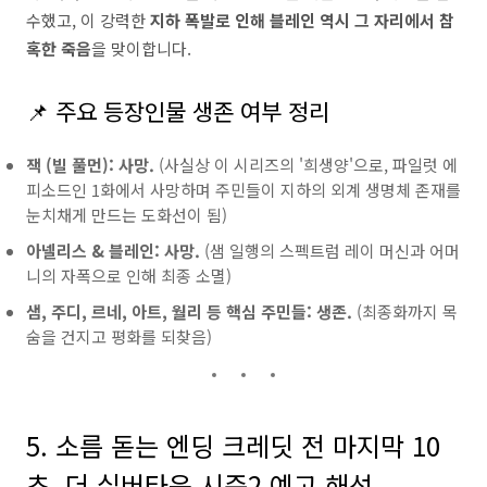
수했고, 이 강력한
지하 폭발로 인해 블레인 역시 그 자리에서 참
혹한 죽음
을 맞이합니다.
📌 주요 등장인물 생존 여부 정리
잭 (빌 풀먼):
사망.
(사실상 이 시리즈의 '희생양'으로, 파일럿 에
피소드인 1화에서 사망하며 주민들이 지하의 외계 생명체 존재를
눈치채게 만드는 도화선이 됨)
아넬리스 & 블레인:
사망.
(샘 일행의 스펙트럼 레이 머신과 어머
니의 자폭으로 인해 최종 소멸)
샘, 주디, 르네, 아트, 월리 등 핵심 주민들:
생존.
(최종화까지 목
숨을 건지고 평화를 되찾음)
5. 소름 돋는 엔딩 크레딧 전 마지막 10
초, 더 실버타운 시즌2 예고 해석