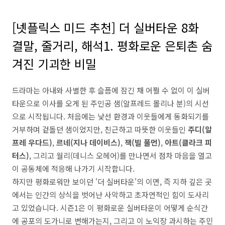
[넷플릭스 미드 추천] 더 실버타운 8화
결말, 줄거리, 해석1. 평화로운 은퇴촌 숨
겨진 기괴한 비밀
드라마는 아내와 사별한 후 슬픔에 잠긴 채 어쩔 수 없이 이 실버
타운으로 이사를 오게 된 주인공 샘(알프레드 몰리나 분)의 시선
으로 시작됩니다. 처음에는 낯선 환경과 이웃들에게 동화되기를
거부하며 겉돌던 샘이었지만, 친근하고 따뜻한 이웃들인
주디(알
프레 우다드)
,
르네(지나 데이비스)
,
잭(빌 풀먼)
,
아트(클라크 피
터스)
, 그리고 월리(데니스 오헤어)를 만나면서 점차 마음을 열고
이 공동체에 적응해 나가기 시작합니다.
하지만 평화로워만 보이던 '더 실버타운'의 이면, 즉 지하 깊은 곳
에서는 인간의 상식을 벗어난 사악하고 초자연적인 힘이 도사리
고 있었습니다. 시즌1은 이 평화로운 실버타운이 어떻게 순식간
에 공포의 도가니로 변해가는지, 그리고 이 노익장 과시하는 주민