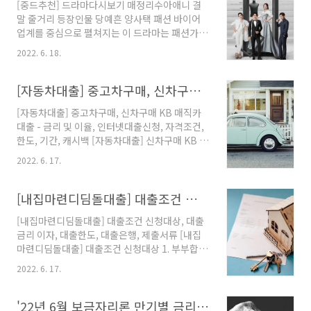
[중드추천] 드라마다시보기 매정리수아애니 결
웅 1화 다시보기 줄거리 결말 천하의 강호, 군웅
말 줄거리 등장인물 당예흔 양사택 패션 바이어
들이 배출되었는데, 모두 육분반당과 금풍세우루
업계를 중심으로 펼쳐지는 이 드라마는 패션가치
를 비롯하여, 금풍세우루는 의를 중시하고, 인의
가 마이너스인 후펑(漂女生)여자가 차근차근 슈
로 인심을 모으고, 육분반당은 이익을 중시하며,
2022. 6. 18.
퍼바이커로 거듭나는 이야기를 그립니다. 나이
강호를 장사판으로 여기며, 두 패는 사방의 호걸
많은 여자 정은 실직을 할 수도 있고, 옛사랑을 되
들을 굴복시키고, 각각 절반씩을 차지합니다. 천
찾기 위해서도 자신을 증명하기 위해서도 직장
[자동차대출] 중고차구매, 신차구매 KB 매직카대출 - 금리 및 이율, 인터넷대출신청, 자격조건, 한도, 기간, 캐시백
성이 착한 소년 왕소석이 산에서 내려와 여행을
리얼리티를 통해 바람피울 수도 있습니다.전혀
하고, 스승은 왕..
[자동차대출] 중고차구매, 신차구매 KB 매직카
생소한 패션 바이어 업계입니다.풋내기인 정님은
대출 - 금리 및 이율, 인터넷대출신청, 자격조건,
숍을 운영하는 패셔니스타 조모원과의 불륜으로
한도, 기간, 캐시백 [자동차대출] 신차구매 KB 매
앙숙이 되기도 합니다.조모원은 멘토처럼 정은
직카대출 캐피탈 대비 유리한 금리조건으로 신규
빠르게 패션 지식을 습득할 수 있고, 정은 놀라운
2022. 6. 17.
자동차를 구매하려는 고객을 위한 비대면 전용
기억력과 각고의 노력으로 직장 위기를 누차 해
대출상품으로 별도의 취급수수료, 보험료, 근저
소할 수 있으며, 두 젊은이는 사업과 사랑의 시련
당설정 부담이 없으며, KB국민카드로 결제시 캐
[내집마련디딤돌대출] 대출조건 신청대상, 대출금리 이자, 대출한도, 대출은행, 제출서류
으로 자신만의 커리어를 찾았고, 채조정은 결국
시백 혜택도 제공받을 수 있습니다. 중고차구매
독립적이고 강해지며 성숙..
[내집마련디딤돌대출] 대출조건 신청대상, 대출
KB 매직카대출 캐피탈 대비 유리한 금리조건으
금리 이자, 대출한도, 대출은행, 제출서류 [내집
로 중고차를 구매하려는 고객을 위한 맞춤상품으
마련디딤돌대출] 대출조건 신청대상 1. 부부합산
로 별도의 취급수수료, 보험료, 근저당설정 부담
연소득 6천만원 (단, 생애최초, 신혼, 2자녀 이상
이 없습니다. [자동차대출] 신차구매 KB 매직카
2022. 6. 17.
의 경우 7천만원까지)이하 2. 부부합산 순자산 가
대출 금리 및 이율 기준일자 : 2022.05.31 (연이
액이 통계청에서 발표하는 최근년도 가계금융복
율, %) 기준금리 가산금리 우대금리 최저금리 최
지조사의 ‘소득 5분위별 자산 및 부채현황’ 중 소
'22년 6월 보금자리론 만기별 금리 0.2%p ~ 0.25%p 인상 및 유의사항 안내
고금리 신차구매 KB 매직카대출 금리 및 이율..