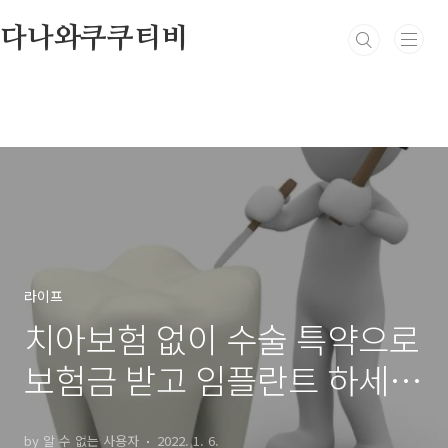
본문 바로가기
다나와쿠쿠티비
라이프
치아보험 없이 수술 특약으로
보험금 받고 임플란트 하세요
(치조골 이식 수술) - 임플란
by 알 수 없는 사용자
2022. 1. 6.