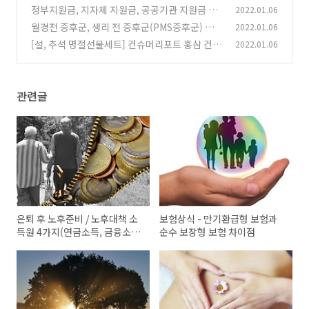
차이점
정부지원금, 지자체 지원금, 공공기관 지원금 받
2022.01.06
(0)
는법 - 정부보조금24 서비스
월경전 증후군, 생리 전 증후군(PMS증후군) 증상
2022.01.06
(0)
우울증과 원인
[설, 추석 명절선물세트] 컨슈머리포트 홍삼 건강
2022.01.06
(0)
기능식품 비교 - 진세노사이드 함량, 사포닌, 당
도, 점도, 보존료
(0)
관련글
은퇴 후 노후준비 / 노후대책 소
보험상식 - 만기환급형 보험과
득원 4가지(연금소득, 금융소득,
순수 보장형 보험 차이점
임대소득, 부수입)