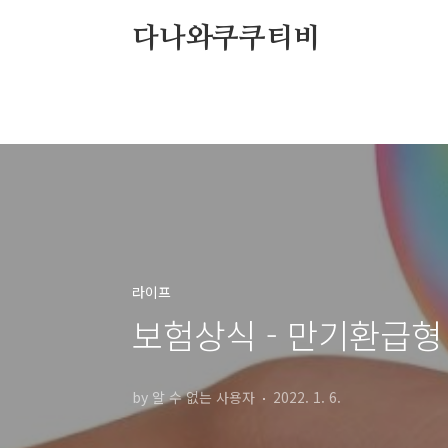
본문 바로가기
다나와쿠쿠티비
라이프
보험상식 - 만기환급형
by 알 수 없는 사용자
2022. 1. 6.