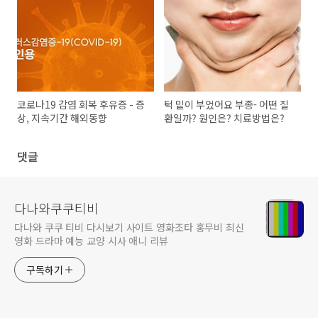
접종 대상, 지원내용, 참여방법,
기본일정
코로나19 감염 회복 후유증 - 증
턱 밑이 부었어요 부종- 어떤 질
상, 지속기간 해외동향
환일까? 원인은? 치료방법은?
댓글
다나와쿠쿠티비
다나와 쿠쿠 티비 다시보기 사이트 영화조타 홍무비 최신
영화 드라마 예능 교양 시사 애니 리뷰
구독하기