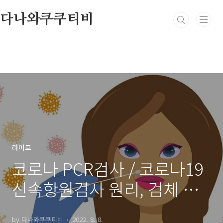
본문 바로가기
다나와쿠쿠티비
라이프
코로나 PCR검사 / 코로나19
신속항원검사 원리, 검체 및
채취방법, 진단검사 정확도
by 다나와쿠쿠티비
2022. 8. 8.