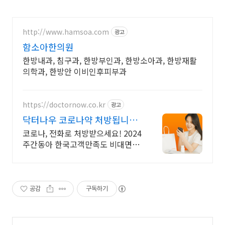
http://www.hamsoa.com
광고
함소아한의원
한방내과, 침구과, 한방부인과, 한방소아과, 한방재활
의학과, 한방안 이비인후피부과
https://doctornow.co.kr
광고
닥터나우 코로나약 처방됩니다
365일 24시간 진료가능
코로나, 전화로 처방받으세요! 2024
주간동아 한국고객만족도 비대면진
료앱 1위
공감
구독하기