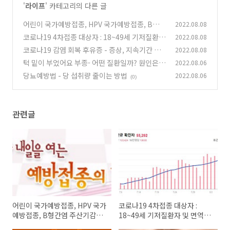
'
라이프
' 카테고리의 다른 글
어린이 국가예방접종, HPV 국가예방접종, B형간
2022.08.08
염 주산기감염 예방접종, 어르신 폐렴구균 예방
코로나19 4차접종 대상자 : 18~49세 기저질환자
2022.08.08
접종 대상, 지원내용, 참여방법, 기본일정
및 면역저하자
(0)
코로나19 감염 회복 후유증 - 증상, 지속기간 해
2022.08.08
(0)
외동향
턱 밑이 부었어요 부종- 어떤 질환일까? 원인은?
2022.08.06
(0)
치료방법은?
당뇨예방법 - 당 섭취량 줄이는 방법
2022.08.06
(0)
(0)
관련글
어린이 국가예방접종, HPV 국가
코로나19 4차접종 대상자 :
예방접종, B형간염 주산기감염
18~49세 기저질환자 및 면역저
예방접종, 어르신 폐렴구균 예방
하자