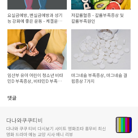
요실금예방, 변실금예방과 성기
저칼륨혈증 - 칼륨부족증상 및
능 강화에 좋은 운동 - 케겔운동
칼륨부족원인
방법 및 주의사항
임산부 유아 어린이 청소년 비타
마그네슘 부족증상, 마그네슘 결
민D 부족증상, 비타민D 부족현
핍증상 7가지
상 - 비타민D 효능, 비타민D 많
은 음식
댓글
다나와쿠쿠티비
다나와 쿠쿠 티비 다시보기 사이트 영화조타 홍무비 최신
영화 드라마 예능 교양 시사 애니 리뷰