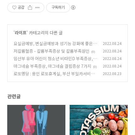
공감
구독하기
'
라이프
' 카테고리의 다른 글
요실금예방, 변실금예방과 성기능 강화에 좋은
2022.08.24
운동 - 케겔운동 방법 및 주의사항
저칼륨혈증 - 칼륨부족증상 및 칼륨부족원인
2022.08.24
(0)
(0)
임산부 유아 어린이 청소년 비타민D 부족증상,
2022.08.24
비타민D 부족현상 - 비타민D 효능, 비타민D 많
마그네슘 부족증상, 마그네슘 결핍증상 7가지
2022.08.24
(0)
은 음식
(0)
로또명당 : 용인 로또휴게실, 부산 부일카서비스
2022.08.23
천하명당, 청주 썬마트, 대전 로또명당
(0)
관련글