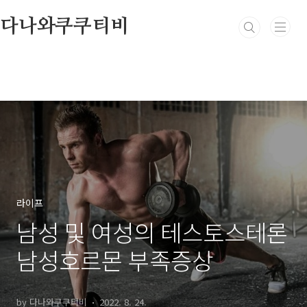
본문 바로가기
다나와쿠쿠티비
라이프
남성 및 여성의 테스토스테론
남성호르몬 부족증상
by 다나와쿠쿠티비
2022. 8. 24.