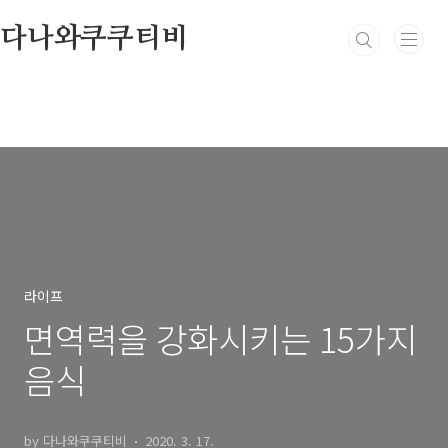
본문 바로가기
다나와쿠쿠티비
라이프
면역력을 강화시키는 15가지
음식
by 다나와쿠쿠티비
2020. 3. 17.