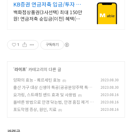
KB증권 연금저축 입금/투자 구
간별 쿠폰 혜택
백화점상품권(3사선택) 최대 150만
원! 연금저축 순입금(이전) 혜택(조
건충족시) 이벤트 기간 내 국내주식
형펀드 순매수하고 최대 10만원 쿠
폰받기(조건 충족 시)
1
구독하기
'
라이프
' 카테고리의 다른 글
양파의 효능 - 퀘르세틴 효능
2023.08.30
(0)
출산 가구 대상 신생아 특공(공공분양주택 특별
2023.08.30
공급) - 신생아 특례 대출
요가링, 스트래칭 밴드 효과 및 사용법
2023.08.16
(0)
(0)
올바른 방법으로 안경 닦는법, 안경 흠집 제거 방
2023.08.16
법?
포도막염 증상, 원인, 치료
2023.08.16
(0)
(0)
관련글