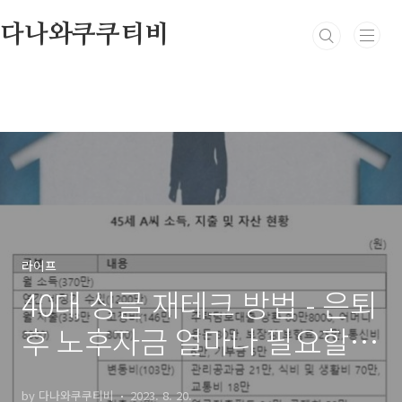
본문 바로가기
다나와쿠쿠티비
라이프
40대 싱글 재테크 방법 - 은퇴
후 노후자금 얼마나 필요할
까?
by 다나와쿠쿠티비
2023. 8. 20.