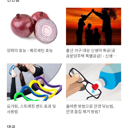
양파의 효능 - 퀘르세틴 효능
출산 가구 대상 신생아 특공(공
공분양주택 특별공급) - 신생아
특례 대출
요가링, 스트래칭 밴드 효과 및
올바른 방법으로 안경 닦는법,
사용법
안경 흠집 제거 방법?
댓글