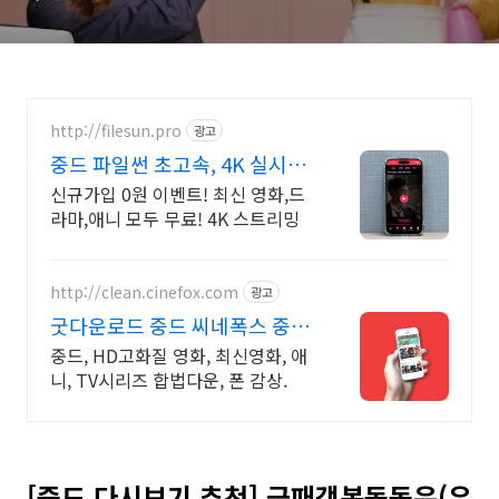
등장인물 서로 위철명 장백가
http://filesun.pro
광고
중드 파일썬 초고속, 4K 실시간
보기!
신규가입 0원 이벤트! 최신 영화,드
라마,애니 모두 무료! 4K 스트리밍
http://clean.cinefox.com
광고
굿다운로드 중드 씨네폭스 중드
일드 30%할인
중드, HD고화질 영화, 최신영화, 애
니, TV시리즈 합법다운, 폰 감상.
[중드 다시보기 추천] 금패객복동동은(우