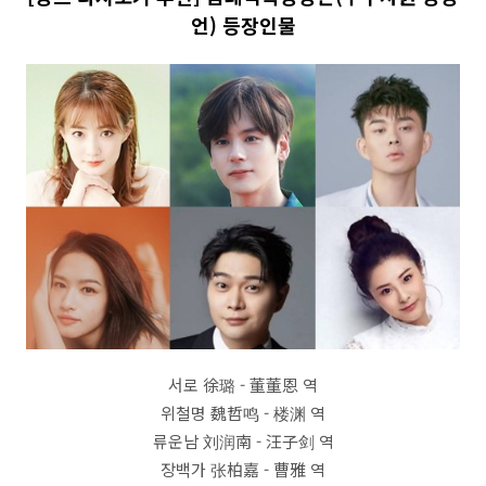
언) 등장인물
서로 徐璐 - 董董恩 역
위철명 魏哲鸣 - 楼渊 역
류운남 刘润南 - 汪子剑 역
장백가 张柏嘉 - 曹雅 역