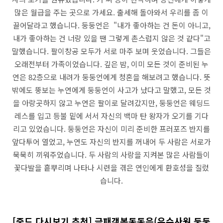
많은 월급을 주는 곳으로 가세요. 출세해 돌아와서 우리를 좀 이
끌어달라고 했습니다. 둥둥언은 "내가 좋아하는 건 돈이 아니고,
내가 좋아하는 건 너랑 있을 땐 그렇게 촌스럽지 않은 것 같다"고
말했습니다. 팔이창공 모두가 서로 마주 보며 웃었습니다. 그들은
오래전부터 가족이었습니다. 깊은 밤, 이미 모든 것이 준비된 누
연은 82층으로 내려가 둥둥언에게 청혼을 해보려고 했습니다. 뜻
밖에도 뚱보는 누연에게 둥둥언이 사고가 났다고 말했고, 모든 것
을 아랑곳하지 않고 누연은 팔이로 달려갔지만, 둥둥언은 웨딩드
레스를 입고 등불 밑에 서서 자신의 백마 탄 왕자가 오기를 기다
리고 있었습니다. 둥둥언은 자신이 미리 준비한 프러포즈 반지를
앞다투어 열었고, 누연도 자신의 반지를 꺼내어 두 사람은 서로가
묵묵히 끼워주었습니다. 두 사람의 사랑을 지켜본 많은 사람들이
꽃다발을 흩뿌리며 나타나 시련을 겪은 연인에게 환호성을 질렀
습니다.
[중드 다시보기 추천] 금패객복동동은(우수사원 둥둥