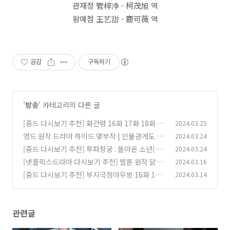
관재정 管梓净 - 柯茂旭 역
왕예첨 王艺甜 - 鹿可薇 역
공감
구독하기
'
방송
' 카테고리의 다른 글
[중드 다시보기 추천] 화간령 16화 17화 18화 줄
2024.03.25
거리 결말 등장인물 쥐징이 류학의 오가이
영드 원작 드라마 하이드 몇부작 | 인물관계도 |
2024.03.24
(0)
줄거리 | 결말 | 재방송시간 | 등장인물 이보영 이
[중드 다시보기 추천] 투파창궁 : 돌아온 소년(자
2024.03.24
무생 이청아 이민재
소년귀래) 32화 33화 34화 줄거리 결말 등장인
(0)
[넷플릭스드라마 다시보기 추천] 웹툰 원작 닭강
2024.03.16
물 하락락 정소형 노욱효
정 몇부작 | 줄거리 | 결말 | 등장인물 류승룡 안재
(0)
[중드 다시보기 추천] 부지극정야무방 16화 17화
2024.03.14
홍 김유정
18화 줄거리 결말 등장인물 왕아가 정우봉
(0)
(0)
관련글