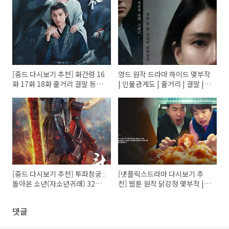
[중드 다시보기 추천] 화간령 16
영드 원작 드라마 하이드 몇부작
화 17화 18화 줄거리 결말 등장
| 인물관계도 | 줄거리 | 결말 |
인물 쥐징이 류학의 오가이
재방송시간 | 등장인물 이보영
이무생 이청아 이민재
[중드 다시보기 추천] 투파창궁 :
[넷플릭스드라마 다시보기 추
돌아온 소년(자소년귀래) 32화
천] 웹툰 원작 닭강정 몇부작 |
33화 34화 줄거리 결말 등장인
줄거리 | 결말 | 등장인물 류승룡
물 하락락 정소형 노욱효
안재홍 김유정
댓글