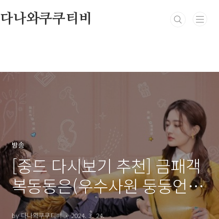
본문 바로가기
다나와쿠쿠티비
방송
[중드 다시보기 추천] 금패객
복동동은(우수사원 둥둥언)
22화 23화 24화 줄거리 결말
by 다나와쿠쿠티비
2024. 3. 24.