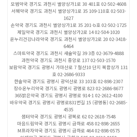
모범약국 경기도 과천시 별양상가1로 30 401호 02-502-4608
서해약국 경기도 과천시 별양상가1로 35 109-110호 02-503-
1627
손약국 경기도 과천시 별양상가1로 35 201-b호 02-502-1725
제일약국 경기도 과천시 별양상가2로 14 02-504-1020
온누리건강나라약국 경기도 과천시 별양상가2로 20 02-3418-
6464
스마트약국 경기도 과천시 새술막길 39 3층 02-3679-4888
과천약국 경기도 과천시 중앙로 137 02-503-1570
보람약국 경기도 광명시 가마산로 7 철산10 단지 복합상가 131
호 02-2686-9333
한솔약국 경기도 광명시 광덕산로 33 103호 02-898-2307
장수온누리약국 경기도 광명시 광명로 823 02-2686-8677
365밝은약국 경기도 광명시 광명로 914-1 02-2612-4100
바우약국 경기도 광명시 광명로831번길 15 (광명동) 02-2685-
4535
샘터약국 경기도 광명시 광복로 62 02-2618-7548
마음드림약국 경기도 광명시 금하로 458 02-898-2655
M프라자약국 경기도 광명시 금하로 464 02-898-0575