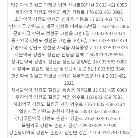
명인약국 강원도 인제군 남면 신남로58번길 5 033-461-0355
동원약국 강원도 인제군 북면 원통로 176 033-461-3982
소망약국 강원도 인제군 인제읍 비봉로 17 033-463-7777
인제약국 강원도 인제군 인제읍 비봉로16번길 1 033-462-2006
문화약국 강원도 정선군 고한읍 고한6길 10 033-591-2434
동시약국 강원도 정선군 고한읍 고한6길 20-1 033-591-2874
유명약국 강원도 정선군 사북읍 사북중앙로 11 033-592-3823
서울약국 강원도 정선군 신동읍 함백로 58 033-378-6564
정다운약국 강원도 정선군 정선읍 봉양6길 15 033-563-9381
시장약국 강원도 정선군 정선읍 비봉로 52-1 033-562-3840
한일약국 강원도 철원군 갈말읍 삼부연로8번길 4-2 033-452-
2321
새서울약국 강원도 철원군 동송읍 이평2로 11 033-455-6083
우리약국 강원도 철원군 서면 와수로 166 033-458-7582
혜화약국 강원도 철원군 서면 와수로 176-1 033-458-2134
열린약국 강원도 춘천시 경춘로 2353 033-255-2365
강남푸른약국 강원도 춘천시 경춘로 2362 033-912-6111
육림약국 강원도 춘천시 금강로 85 033-257-1920
강촌동아약국 강원도 춘천시 남산면 강촌로 104 033-261-1385