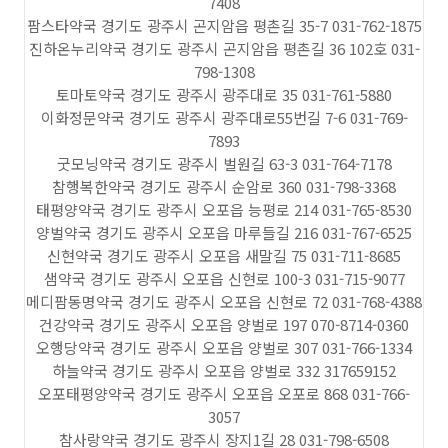
7408
팜스타약국 경기도 광주시 곤지암읍 평촌길 35-7 031-762-1875
진하온누리약국 경기도 광주시 곤지암읍 평촌길 36 102호 031-
798-1308
토마토약국 경기도 광주시 광주대로 35 031-761-5880
이화정문약국 경기도 광주시 광주대로55번길 7-6 031-769-
7893
굿모닝약국 경기도 광주시 벌원길 63-3 031-764-7178
참행복한약국 경기도 광주시 순암로 360 031-798-3368
태평양약국 경기도 광주시 오포읍 능평로 214 031-765-8530
양벌약국 경기도 광주시 오포읍 마루들길 216 031-767-6525
신현약국 경기도 광주시 오포읍 새말길 75 031-711-8685
샘약국 경기도 광주시 오포읍 신현로 100-3 031-715-9077
메디팜동명약국 경기도 광주시 오포읍 신현로 72 031-768-4388
건강약국 경기도 광주시 오포읍 양벌로 197 070-8714-0360
오행당약국 경기도 광주시 오포읍 양벌로 307 031-766-1334
하늘약국 경기도 광주시 오포읍 양벌로 332 317659152
오포태평양약국 경기도 광주시 오포읍 오포로 868 031-766-
3057
참사랑약국 경기도 광주시 장지1길 28 031-798-6508