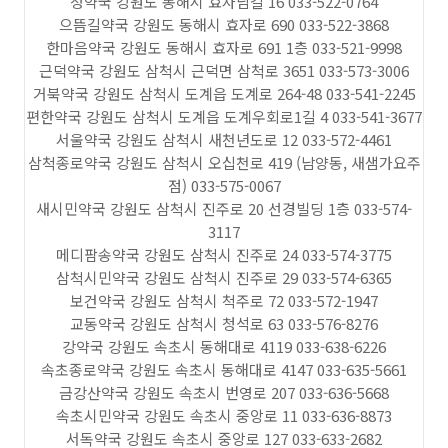
정약국 강원도 동해시 효자남길 16 033-522-0764
으뜸길약국 강원도 동해시 효자로 690 033-522-3868
한마음약국 강원도 동해시 효자로 691 1층 033-521-9998
근덕약국 강원도 삼척시 근덕면 삼척로 3651 033-573-3006
거북약국 강원도 삼척시 도계읍 도계로 264-48 033-541-2245
편한약국 강원도 삼척시 도계읍 도계우회로1길 4 033-541-3677
서울약국 강원도 삼척시 새천년도로 12 033-572-4461
삼척종로약국 강원도 삼척시 오십천로 419 (남양동, 새샘가요주
점) 033-575-0067
새시민약국 강원도 삼척시 진주로 20 선경빌딩 1층 033-574-
3117
메디팜송약국 강원도 삼척시 진주로 24 033-574-3775
삼척시민약국 강원도 삼척시 진주로 29 033-574-6365
보건약국 강원도 삼척시 척주로 72 033-572-1947
교동약국 강원도 삼척시 청석로 63 033-576-8276
강약국 강원도 속초시 동해대로 4119 033-638-6226
속초종로약국 강원도 속초시 동해대로 4147 033-635-5661
금강산약국 강원도 속초시 번영로 207 033-636-5668
속초시민약국 강원도 속초시 중앙로 11 033-636-8873
서독약국 강원도 속초시 중앙로 127 033-633-2682