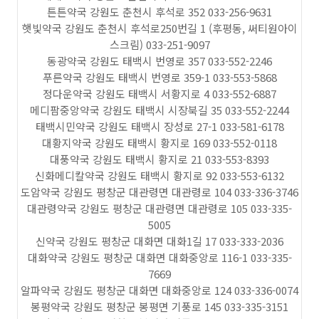
튼튼약국 강원도 춘천시 후석로 352 033-256-9631
햇빛약국 강원도 춘천시 후석로250번길 1 (후평동, 써티원아이
스크림) 033-251-9097
동광약국 강원도 태백시 번영로 357 033-552-2246
푸른약국 강원도 태백시 번영로 359-1 033-553-5868
정다운약국 강원도 태백시 서황지로 4 033-552-6887
메디팜중앙약국 강원도 태백시 시장북길 35 033-552-2244
태백시민약국 강원도 태백시 장성로 27-1 033-581-6178
대황지약국 강원도 태백시 황지로 169 033-552-0118
대풍약국 강원도 태백시 황지로 21 033-553-8393
신화메디칼약국 강원도 태백시 황지로 92 033-553-6132
도암약국 강원도 평창군 대관령면 대관령로 104 033-336-3746
대관령약국 강원도 평창군 대관령면 대관령로 105 033-335-
5005
신약국 강원도 평창군 대화면 대화1길 17 033-333-2036
대화약국 강원도 평창군 대화면 대화중앙로 116-1 033-335-
7669
알파약국 강원도 평창군 대화면 대화중앙로 124 033-336-0074
봉평약국 강원도 평창군 봉평면 기풍로 145 033-335-3151