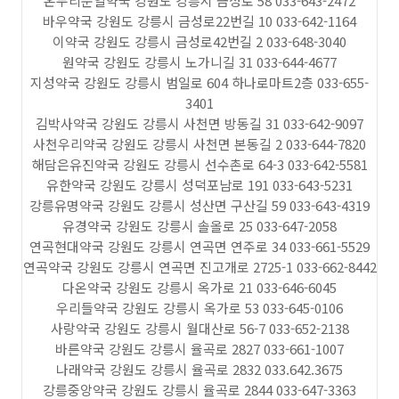
온누리문일약국 강원도 강릉시 금성로 58 033-643-2472
바우약국 강원도 강릉시 금성로22번길 10 033-642-1164
이약국 강원도 강릉시 금성로42번길 2 033-648-3040
원약국 강원도 강릉시 노가니길 31 033-644-4677
지성약국 강원도 강릉시 범일로 604 하나로마트2층 033-655-
3401
김박사약국 강원도 강릉시 사천면 방동길 31 033-642-9097
사천우리약국 강원도 강릉시 사천면 본동길 2 033-644-7820
해담은유진약국 강원도 강릉시 선수촌로 64-3 033-642-5581
유한약국 강원도 강릉시 성덕포남로 191 033-643-5231
강릉유명약국 강원도 강릉시 성산면 구산길 59 033-643-4319
유경약국 강원도 강릉시 솔올로 25 033-647-2058
연곡현대약국 강원도 강릉시 연곡면 연주로 34 033-661-5529
연곡약국 강원도 강릉시 연곡면 진고개로 2725-1 033-662-8442
다온약국 강원도 강릉시 옥가로 21 033-646-6045
우리들약국 강원도 강릉시 옥가로 53 033-645-0106
사랑약국 강원도 강릉시 월대산로 56-7 033-652-2138
바른약국 강원도 강릉시 율곡로 2827 033-661-1007
나래약국 강원도 강릉시 율곡로 2832 033.642.3675
강릉중앙약국 강원도 강릉시 율곡로 2844 033-647-3363