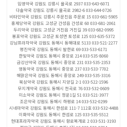
임영약국 강원도 강릉시 율곡로 2937 033-643-6071
다솔약국 강원도 강릉시 율곡로 2982-6 033-644-0726
비타민약국 강원도 강릉시 주문진읍 주문로 15 033-661-5905
홍제당약국 강원도 고성군 간성읍 간성로 60 033-681-2061
두리약국 강원도 고성군 거진읍 거진길 39 033-682-0995
봉포약국 강원도 고성군 토성면 토성로 125 033-635-5372
강남프라자약국 강원도 동해시 동해대로 5133 033-521-2277
명진약국 강원도 동해시 발한로 69 033-533-6171
한빛약국 강원도 동해시 중앙로 214 033-535-8060
금강산약국 강원도 동해시 중앙로 231 033-535-2353
영동약국 강원도 동해시 중앙로 237 033-533-7702
해맑은약국 강원도 동해시 중앙로 249 033-535-3316
북삼약국 강원도 동해시 지양길 2-1 033-522-1596
무지개약국 강원도 동해시 천곡로 76 033-532-0609
미소약국 강원도 동해시 청운1길 51 033-521-3977
조은약국 강원도 동해시 하평로 14 033-532-0299
시네마약국 강원도 동해시 한섬로 111-7 112호 033-532-4488
이화약국 강원도 동해시 한섬로 125 033-535-5512
현대프라자약국 강원도 동해시 향로복개로 2 033-531-3193