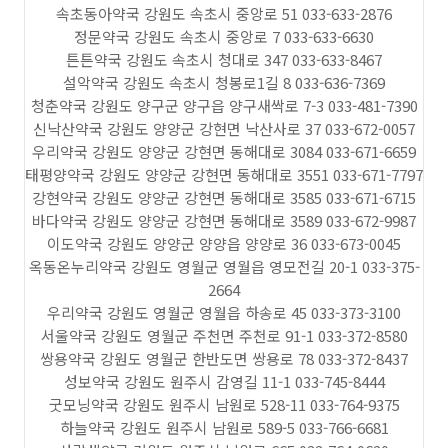
속초동아약국 강원도 속초시 중앙로 51 033-633-2876
정문약국 강원도 속초시 중앙로 7 033-633-6630
튼튼약국 강원도 속초시 청대로 347 033-633-8467
설악약국 강원도 속초시 청봉로1길 8 033-636-7369
청춘약국 강원도 양구군 양구읍 양구새싹로 7-3 033-481-7390
신낙산약국 강원도 양양군 강현면 낙산사로 37 033-672-0057
우리약국 강원도 양양군 강현면 동해대로 3084 033-671-6659
태평양약국 강원도 양양군 강현면 동해대로 3551 033-671-7797
강현약국 강원도 양양군 강현면 동해대로 3585 033-671-6715
바다약국 강원도 양양군 강현면 동해대로 3589 033-672-9987
이도약국 강원도 양양군 양양읍 양양로 36 033-673-0045
옥동온누리약국 강원도 영월군 영월읍 영모전길 20-1 033-375-
2664
우리약국 강원도 영월군 영월읍 하송로 45 033-373-3100
서울약국 강원도 영월군 주천면 주천로 91-1 033-372-8580
쌍용약국 강원도 영월군 한반도면 쌍용로 78 033-372-8437
성보약국 강원도 원주시 감영길 11-1 033-745-8444
굿모닝약국 강원도 원주시 남원로 528-11 033-764-9375
하늘약국 강원도 원주시 남원로 589-5 033-766-6681