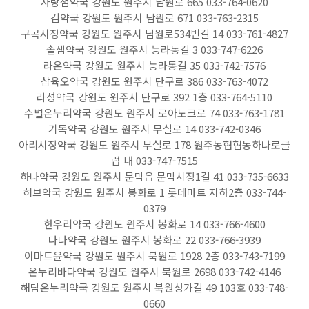
사랑샘약국 강원도 원주시 남원로 665 033-764-0620
김약국 강원도 원주시 남원로 671 033-763-2315
구곡시장약국 강원도 원주시 남원로534번길 14 033-761-4827
솔샘약국 강원도 원주시 능라동길 3 033-747-6226
라온약국 강원도 원주시 능라동길 35 033-742-7576
삼육오약국 강원도 원주시 단구로 386 033-763-4072
라성약국 강원도 원주시 단구로 392 1층 033-764-5110
수별온누리약국 강원도 원주시 로아노크로 74 033-763-1781
기독약국 강원도 원주시 무실로 14 033-742-0346
아리시장약국 강원도 원주시 무실로 178 원주농협협동하나로클
럽 내 033-747-7515
하나약국 강원도 원주시 문막읍 문막시장1길 41 033-735-6633
허브약국 강원도 원주시 봉화로 1 롯데마트 지하2층 033-744-
0379
한우리약국 강원도 원주시 봉화로 14 033-766-4600
다나약국 강원도 원주시 봉화로 22 033-766-3939
이마트윤약국 강원도 원주시 북원로 1928 2층 033-743-7199
온누리바다약국 강원도 원주시 북원로 2698 033-742-4146
해담온누리약국 강원도 원주시 북원상가길 49 103호 033-748-
0660