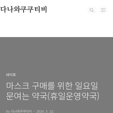
본문 바로가기
다나와쿠쿠티비
라이프
마스크 구매를 위한 일요일
문여는 약국(휴일운영약국)
by 다나와쿠쿠티비
2020. 3. 22.