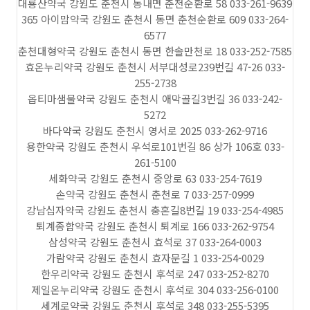
대룡산약국 강원도 춘천시 동내면 춘천순환로 58 033-261-9639
365 아이맘약국 강원도 춘천시 동면 춘천순환로 609 033-264-
6577
춘천대형약국 강원도 춘천시 동면 한솔만천로 18 033-252-7585
효온누리약국 강원도 춘천시 서부대성로239번길 47-26 033-
255-2738
옵티마샘물약국 강원도 춘천시 애막골길3번길 36 033-242-
5272
바다약국 강원도 춘천시 영서로 2025 033-262-9716
용한약국 강원도 춘천시 우석로101번길 86 상가 106호 033-
261-5100
세화약국 강원도 춘천시 중앙로 63 033-254-7619
손약국 강원도 춘천시 춘천로 7 033-257-0999
강남십자약국 강원도 춘천시 충혼길8번길 19 033-254-4985
퇴계종합약국 강원도 춘천시 퇴계로 166 033-262-9754
삼성약국 강원도 춘천시 효석로 37 033-264-0003
가람약국 강원도 춘천시 효자문길 1 033-254-0029
한우리약국 강원도 춘천시 후석로 247 033-252-8270
제일온누리약국 강원도 춘천시 후석로 304 033-256-0100
세계로약국 강원도 춘천시 후석로 348 033-255-5395