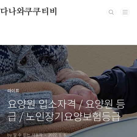
본문 바로가기
다나와쿠쿠티비
라이프
요양원 입소자격 / 요양원 등
급 / 노인장기요양보험등급
by 알 수 없는 사용자
2022. 1. 6.