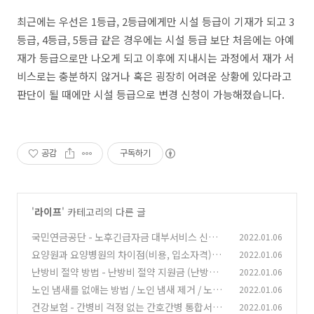
최근에는 우선은 1등급, 2등급에게만 시설 등급이 기재가 되고 3
등급, 4등급, 5등급 같은 경우에는 시설 등급 보단 처음에는 아예
재가 등급으로만 나오게 되고 이후에 지내시는 과정에서 재가 서
비스로는 충분하지 않거나 혹은 굉장히 어려운 상황에 있다라고
판단이 될 때에만 시설 등급으로 변경 신청이 가능해졌습니다.
공감
구독하기
'
라이프
' 카테고리의 다른 글
국민연금공단 - 노후긴급자금 대부서비스 신청대
2022.01.06
상, 대출한도, 상환방법, 신청기간
요양원과 요양병원의 차이점(비용, 입소자격)에
2022.01.06
(0)
대해서...
난방비 절약 방법 - 난방비 절약 지원금 (난방비
2022.01.06
(0)
지원사업) 에코마일리지
노인 냄새를 없애는 방법 / 노인 냄새 제거 / 노인
2022.01.06
(0)
냄새의 원인은?
건강보험 - 간병비 걱정 없는 간호간병 통합서비
2022.01.06
(0)