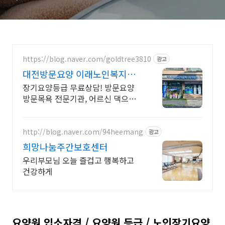
https://blog.naver.com/goldtree3810
광고
대전방문요양 이래노인복지센
터 등급신청 도와드립니다.
장기요양등급 무료상담! 방문요양
방문목욕 전문기관, 어르신 댁으로
직접 찾아갑니다
http://blog.naver.com/94heemang
광고
희망나눔주간보호센터
우리부모님 오늘 즐겁고 행복하고
건강하게
요양원 입소자격 / 요양원 등급 / 노인장기요양